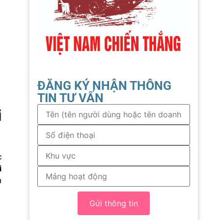
ĐĂNG KÝ NHẬN THÔNG
TIN TƯ VẤN
i
c
i
h
Gửi thông tin