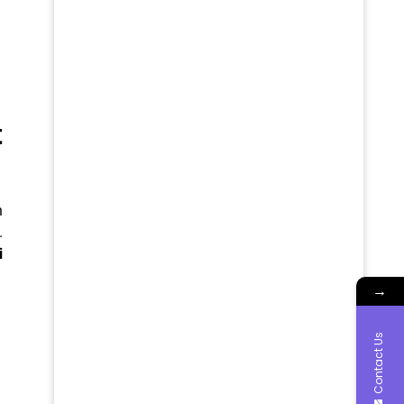
t
n
.
i
→
Contact Us