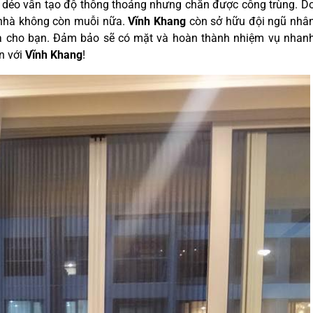
inh dẻo vẫn tạo độ thông thoáng nhưng chắn được công trùng. D
 nhà không còn muỗi nữa.
Vĩnh Khang
còn sở hữu đội ngũ nhâ
nhà cho bạn. Đảm bảo sẽ có mặt và hoàn thành nhiệm vụ nhan
n với
Vĩnh Khang
!