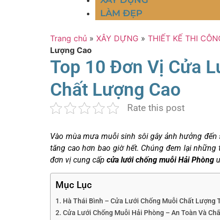
XÂY DỰNG
LÀM ĐẸP
Trang chủ
»
XÂY DỰNG
»
THIẾT KẾ THI CÔN
Lượng Cao
Top 10 Đơn Vị Cửa L
Chất Lượng Cao
Rate this post
Vào mùa mưa muỗi sinh sôi gây ảnh hưởng đến s
tăng cao hơn bao giờ hết. Chúng đem lại những 
đơn vị cung cấp
cửa lưới chống muỗi Hải Phòng
u
Mục Lục
1. Hà Thái Bình – Cửa Lưới Chống Muỗi Chất Lượng 
2. Cửa Lưới Chống Muỗi Hải Phòng – An Toàn Và Ch