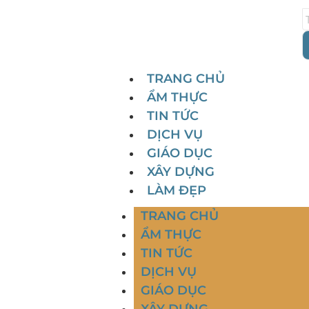
TRANG CHỦ
ẨM THỰC
TIN TỨC
DỊCH VỤ
GIÁO DỤC
XÂY DỰNG
LÀM ĐẸP
TRANG CHỦ
ẨM THỰC
TIN TỨC
DỊCH VỤ
GIÁO DỤC