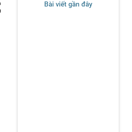
Bài viết gần đây
m
g