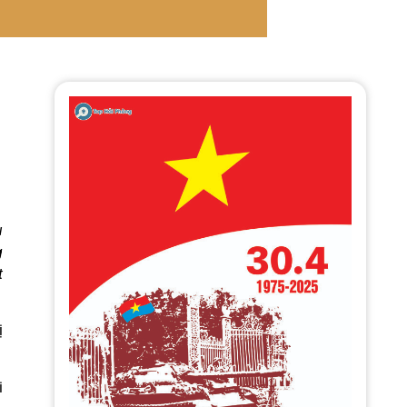
u
g
t
ị
i