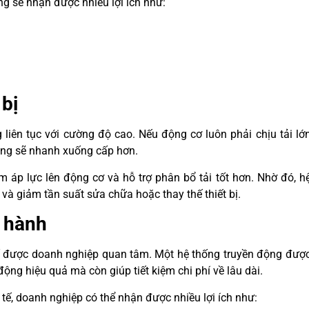
g sẽ nhận được nhiều lợi ích như:
 bị
iên tục với cường độ cao. Nếu động cơ luôn phải chịu tải lớ
ong sẽ nhanh xuống cấp hơn.
 áp lực lên động cơ và hỗ trợ phân bổ tải tốt hơn. Nhờ đó, h
 và giảm tần suất sửa chữa hoặc thay thế thiết bị.
n hành
tố được doanh nghiệp quan tâm. Một hệ thống truyền động đượ
ng hiệu quả mà còn giúp tiết kiệm chi phí về lâu dài.
tế, doanh nghiệp có thể nhận được nhiều lợi ích như: