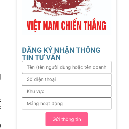
ĐĂNG KÝ NHẬN THÔNG
TIN TƯ VẤN
g
c
c
Gửi thông tin
g