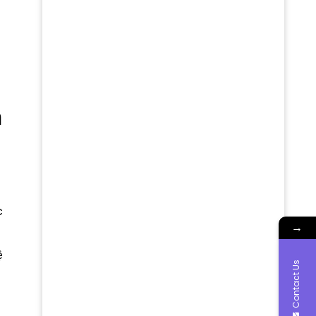
n
c
→
ệ
Contact Us