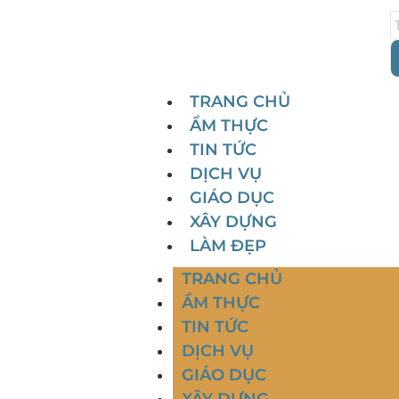
TRANG CHỦ
ẨM THỰC
TIN TỨC
DỊCH VỤ
GIÁO DỤC
XÂY DỰNG
LÀM ĐẸP
TRANG CHỦ
ẨM THỰC
TIN TỨC
DỊCH VỤ
GIÁO DỤC