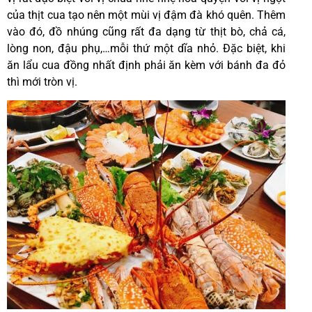
của thịt cua tạo nên một mùi vị đậm đà khó quên. Thêm
vào đó, đồ nhúng cũng rất đa dạng từ thịt bò, chả cá,
lòng non, đậu phụ,…mỗi thứ một dĩa nhỏ. Đặc biệt, khi
ăn lẩu cua đồng nhất định phải ăn kèm với bánh đa đỏ
thì mới tròn vị.