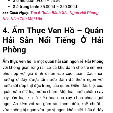
Giờ mở cửa:
09.00 – 23.59.
Giá trung bình:
35.000đ – 350.000đ.
>>> Click Ngay:
Top 6 Quán Bánh Xèo Ngon Hải Phòng
Nên Nếm Thử Một Lần
4. Ẩm Thực Ven Hồ – Quán
Hải Sản Nổi Tiếng Ở Hải
Phòng
Ẩm thực ven hồ
là một
quán hải sản ngon rẻ Hải Phòng
với không gian rộng rãi, có cả khu dành cho trẻ em nên
phù hợp với gia đình đi ăn vào cuối tuần. Các món
nướng ở đây được tẩm ướp đậm đà thơm ngon với
nước sốt ướp thịt đặc trưng của quán. Điểm đặc biệt của
quán nằm ở 2 loại nước chấm. Một loại nước chấm cay
cay còn loại kia là kiểu hoa quả xay chua chua ngọt
ngọt. Ăn kèm với rau gồm rau thơm, dứa, khế, chuối,…
vừa không bị ngán vừa tạo vị ngon khác biệt. Lẩu ở đây