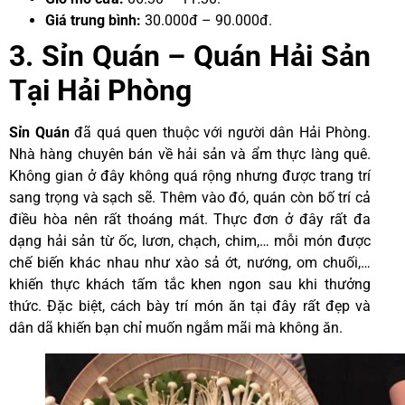
Giá trung bình:
30.000đ – 90.000đ.
3. Sỉn Quán – Quán Hải Sản
Tại Hải Phòng
Sỉn Quán
đã quá quen thuộc với người dân Hải Phòng.
Nhà hàng chuyên bán về hải sản và ẩm thực làng quê.
Không gian ở đây không quá rộng nhưng được trang trí
sang trọng và sạch sẽ. Thêm vào đó, quán còn bố trí cả
điều hòa nên rất thoáng mát. Thực đơn ở đây rất đa
dạng hải sản từ ốc, lươn, chạch, chim,… mỗi món được
chế biến khác nhau như xào sả ớt, nướng, om chuối,…
khiến thực khách tấm tắc khen ngon sau khi thưởng
thức. Đặc biệt, cách bày trí món ăn tại đây rất đẹp và
dân dã khiến bạn chỉ muốn ngắm mãi mà không ăn.