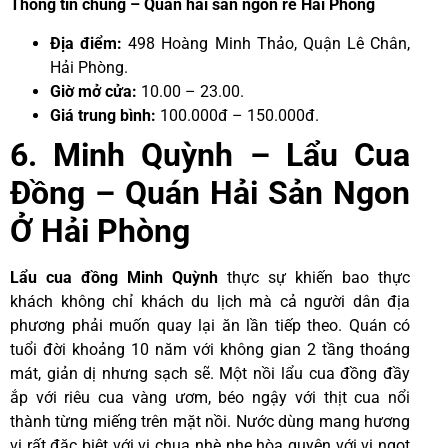
Thông tin chung – Quán hải sản ngon rẻ Hải Phòng
Địa điểm:
498 Hoàng Minh Thảo, Quận Lê Chân,
Hải Phòng.
Giờ mở cửa:
10.00 – 23.00.
Giá trung bình:
100.000đ – 150.000đ.
6. Minh Quỳnh – Lẩu Cua
Đồng – Quán Hải Sản Ngon
Ở Hải Phòng
Lẩu cua đồng Minh Quỳnh
thực sự khiến bao thực
khách không chỉ khách du lịch mà cả người dân địa
phương phải muốn quay lại ăn lần tiếp theo. Quán có
tuổi đời khoảng 10 năm với không gian 2 tầng thoáng
mát, giản dị nhưng sạch sẽ. Một nồi lẩu cua đồng đầy
ắp với riêu cua vàng ươm, béo ngậy với thịt cua nổi
thành từng miếng trên mặt nồi. Nước dùng mang hương
vị rất đặc biệt với vị chua nhè nhẹ hòa quyện với vị ngọt