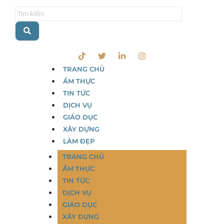
TRANG CHỦ
ẨM THỰC
TIN TỨC
DỊCH VỤ
GIÁO DỤC
XÂY DỰNG
LÀM ĐẸP
TRANG CHỦ
ẨM THỰC
TIN TỨC
DỊCH VỤ
GIÁO DỤC
XÂY DỰNG