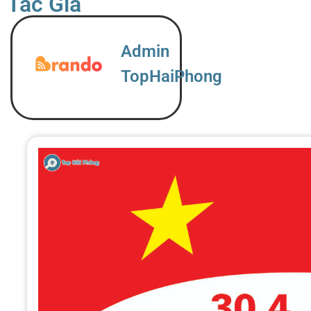
Tác Giả
Admin
TopHaiPhong