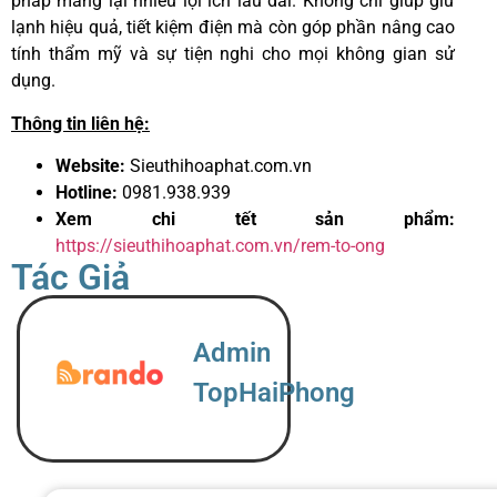
pháp mang lại nhiều lợi ích lâu dài. Không chỉ giúp giữ
lạnh hiệu quả, tiết kiệm điện mà còn góp phần nâng cao
tính thẩm mỹ và sự tiện nghi cho mọi không gian sử
dụng.
Thông tin liên hệ:
Website:
Sieuthihoaphat.com.vn
Hotline:
0981.938.939
Xem chi tết sản phẩm:
https://sieuthihoaphat.com.vn/rem-to-ong
Tác Giả
Admin
TopHaiPhong