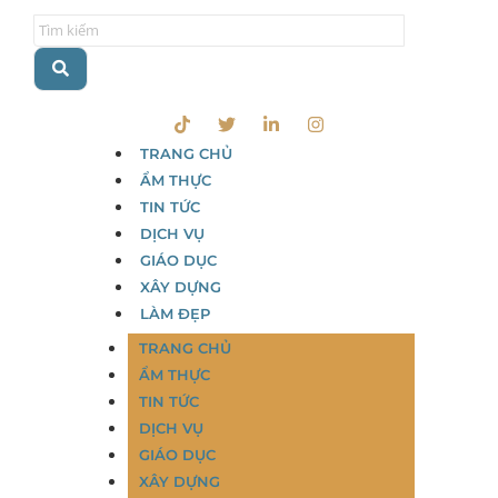
TRANG CHỦ
ẨM THỰC
TIN TỨC
DỊCH VỤ
GIÁO DỤC
XÂY DỰNG
LÀM ĐẸP
TRANG CHỦ
ẨM THỰC
TIN TỨC
DỊCH VỤ
GIÁO DỤC
XÂY DỰNG