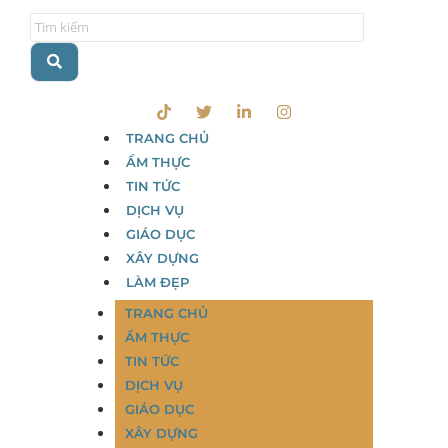
TRANG CHỦ
ẨM THỰC
TIN TỨC
DỊCH VỤ
GIÁO DỤC
XÂY DỰNG
LÀM ĐẸP
TRANG CHỦ
ẨM THỰC
TIN TỨC
DỊCH VỤ
GIÁO DỤC
XÂY DỰNG