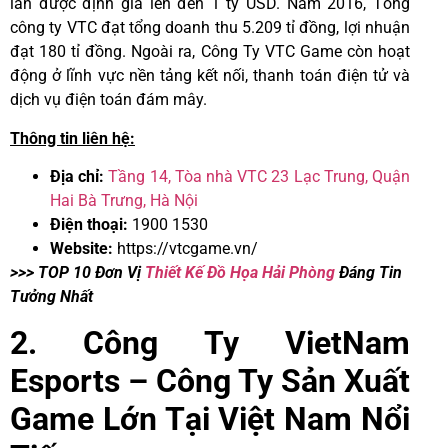
lân được định giá lên đến 1 tỷ USD. Năm 2016, Tổng
công ty VTC đạt tổng doanh thu 5.209 tỉ đồng, lợi nhuận
đạt 180 tỉ đồng. Ngoài ra, Công Ty VTC Game còn hoạt
động ở lĩnh vực nền tảng kết nối, thanh toán điện tử và
dịch vụ điện toán đám mây.
Thông tin liên hệ:
Địa chỉ:
Tầng 14, Tòa nhà VTC 23 Lạc Trung, Quận
Hai Bà Trưng, Hà Nội
Điện thoại:
1900 1530
Website:
https://vtcgame.vn/
>>> TOP 10 Đơn Vị
Thiết Kế Đồ Họa Hải Phòng
Đáng Tin
Tưởng Nhất
2. Công Ty VietNam
Esports – Công Ty Sản Xuất
Game Lớn Tại Việt Nam Nổi