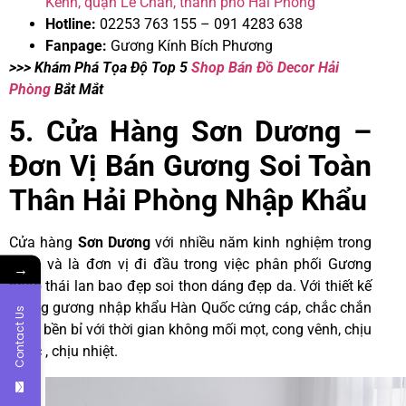
Kênh, quận Lê Chân, thành phố Hải Phòng
Hotline:
02253 763 155 – 091 4283 638
Fanpage:
Gương Kính Bích Phương
>>> Khám Phá Tọa Độ Top 5
Shop Bán Đồ Decor Hải
Phòng
Bắt Mắt
5. Cửa Hàng Sơn Dương –
Đơn Vị Bán Gương Soi Toàn
Thân Hải Phòng Nhập Khẩu
Cửa hàng
Sơn Dương
với nhiều năm kinh nghiệm trong
nghề và là đơn vị đi đầu trong việc phân phối Gương
→
nhập thái lan bao đẹp soi thon dáng đẹp da. Với thiết kế
khung gương nhập khẩu Hàn Quốc cứng cáp, chắc chắn
Contact Us
, đẹp bền bỉ với thời gian không mối mọt, cong vênh, chịu
nước , chịu nhiệt.