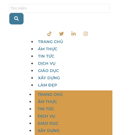
TRANG CHỦ
ẨM THỰC
TIN TỨC
DỊCH VỤ
GIÁO DỤC
XÂY DỰNG
LÀM ĐẸP
TRANG CHỦ
ẨM THỰC
TIN TỨC
DỊCH VỤ
GIÁO DỤC
XÂY DỰNG