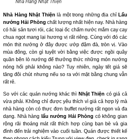
Nhà Hàng Nhật Thiện
Nhà Hàng Nhật Thiện
là một trong những
địa chỉ
Lẩu
nướng Hải Phòng
chất lượng nhất hiện nay.
Nhà hàng
có hải sản tươi rói, các loại ốc chấm nước mắm cay cay
chua ngọt mang lại hương vị rất riêng. Cùng với đó các
món thịt nướng ở đây được ướp đậm đà, tròn vị. Vào
mùa đông, còn gì tuyệt vời bằng việc được ngồi quây
quần bên lò nướng để thưởng thức những món nướng
nóng hổi phải không nào? Tuy nhiên, ngày tết giá sẽ
tăng đôi chút nhưng nếu so ra với mặt bằng chung vẫn
rất rẻ.
So với các quán nướng khác thì
Nhật Thiện
có
giá cả
vừa phải. Không chỉ được yêu thích vì giá cả hợp lý mà
nhà hàng còn có thực đơn buffet nướng rất ngon và đa
dạng. Nhà hàng
lẩu nướng Hải Phòng
có không gian
rộng rãi thoáng mát rất thích hợp cùng bạn bè và gia
đình đến trải nghiệm vào cuối tuần. Quán được thiết kế
theo phong cách kiểu Trung với view đẹp, check in sang