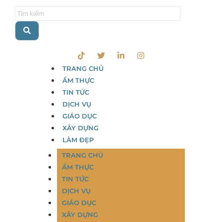
TRANG CHỦ
ẨM THỰC
TIN TỨC
DỊCH VỤ
GIÁO DỤC
XÂY DỰNG
LÀM ĐẸP
TRANG CHỦ
ẨM THỰC
TIN TỨC
DỊCH VỤ
GIÁO DỤC
XÂY DỰNG