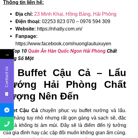
Thông tin liên hệ:
Địa chỉ:
23 Minh Khai, Hồng Bàng, Hải Phòng
Điện thoại:
02253 823 070 – 0976 594 309
Website:
https://nhatly.com.vn/
Fanpage:
https://www.facebook.com/nuonglautuxuyen
>>> Top 10
Quán Ăn Hàn Quốc Ngon Hải Phòng
Chất
→
Lượng Số Một
Contact Us
5. Buffet Cậu Cả – Lẩu
Nướng Hải Phòng Chất
Lượng Nên Đến
Buffet Cậu Cả
chuyên phục vụ buffet nướng và lẩu.
Nhà hàng tuy nhỏ nhưng rất gọn gàng và sạch sẽ, đặc
biệt là không bị ám mùi. Đây sẽ là điểm đến lý tưởng
của gia đình hay các cặp đôi muốn không gian ấm cúng.