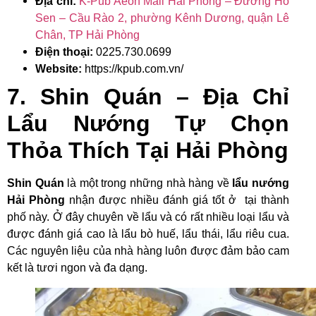
Địa chỉ:
K-Pub Aeon Mall Hải Phòng – Đường Hồ
Sen – Cầu Rào 2, phường Kênh Dương, quận Lê
Chân, TP Hải Phòng
Điện thoại:
0225.730.0699
Website:
https://kpub.com.vn/
7. Shin Quán – Địa Chỉ
Lẩu Nướng Tự Chọn
Thỏa Thích Tại Hải Phòng
Shin Quán
là một trong những nhà hàng về
lẩu nướng
Hải Phòng
nhận được nhiều đánh giá tốt ở tại thành
phố này. Ở đây chuyên về lẩu và có rất nhiều loại lẩu và
được đánh giá cao
là lẩu bò huế, lẩu thái, lẩu riêu cua.
Các nguyên liệu của nhà hàng luôn được đảm bảo cam
kết là tươi ngon và đa dạng.