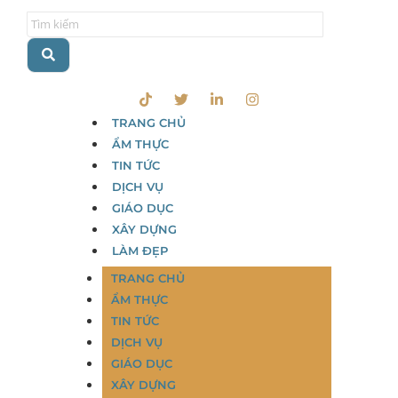
TRANG CHỦ
ẨM THỰC
TIN TỨC
DỊCH VỤ
GIÁO DỤC
XÂY DỰNG
LÀM ĐẸP
TRANG CHỦ
ẨM THỰC
TIN TỨC
DỊCH VỤ
GIÁO DỤC
XÂY DỰNG