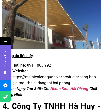
→
Contact Us
Thông tin liên hệ
:
Hotline:
0911 883 992
Website:
https://maihienlongquan.vn/products/bang-bao-
gia-mai-che-di-dong-tai-hai-phong
>>> Lưu Ngay Top 8 Địa Chỉ
Nhôm Kính Hải Phòng
Chất
Lượng Nhất
4. Công Ty TNHH Hà Huy -