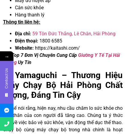
Máy đo huyết áp
Cân sức khỏe
Hàng thanh lý
Thông tin liên hệ:
Địa chỉ:
59 Tôn Đức Thắng, Lê Chân, Hải Phòng
Điện thoại:
1800 6585
Website:
https://kaitashi.c
o
m/
>>> Top 7 Đơn Vị Chuyên Cung Cấp
Giường Y Tế Tại Hải
→
Phòng
Uy Tín
Contact Us
6. Yamaguchi – Thương Hiệu
Máy Chạy Bộ Hải Phòng Chất
Lượng, Đáng Tin Cậy
Có thể nói rằng, hiện nay, nhu cầu chăm lo sức khỏe cho
bản thân của con người đã tăng cao. Chúng ta ý thức
hơn về việc bảo vệ sức khỏe, vận động thể dục thể thao.
Chạy bộ cùng máy chạy bộ trong nhà chính là hoạt