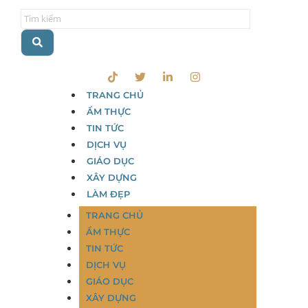
TRANG CHỦ
ẨM THỰC
TIN TỨC
DỊCH VỤ
GIÁO DỤC
XÂY DỰNG
LÀM ĐẸP
TRANG CHỦ
ẨM THỰC
TIN TỨC
DỊCH VỤ
GIÁO DỤC
XÂY DỰNG