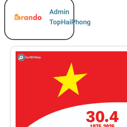
Admin
TopHaiPhong