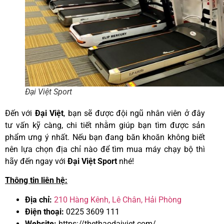
Đại Việt Sport
Đến với
Đại Việt
, bạn sẽ được đội ngũ nhân viên ở đây
tư vấn kỹ càng, chi tiết nhằm giúp bạn tìm được sản
phẩm ưng ý nhất. Nếu bạn đang băn khoăn không biết
nên lựa chọn địa chỉ nào để tìm mua máy chạy bộ thì
hãy đến ngay với
Đại Việt Sport
nhé!
Thông tin liên hệ:
Địa chỉ:
210 Hàng Kênh, Lê Chân, Hải Phòng
Điện thoại:
0225 3609 111
Website:
https://thethaodaiviet.com/