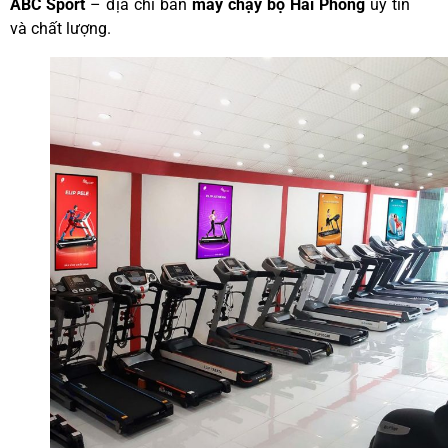
ABC Sport
– địa chỉ bán
máy chạy bộ Hải Phòng
uy tín
và chất lượng.