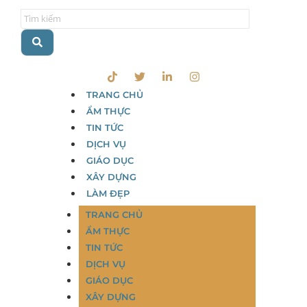
TRANG CHỦ
ẨM THỰC
TIN TỨC
DỊCH VỤ
GIÁO DỤC
XÂY DỰNG
LÀM ĐẸP
TRANG CHỦ
ẨM THỰC
TIN TỨC
DỊCH VỤ
GIÁO DỤC
XÂY DỰNG