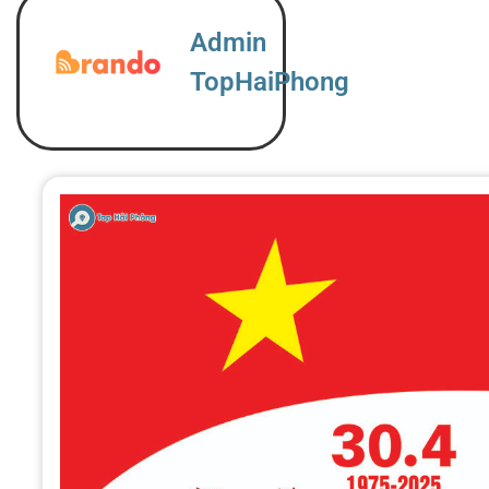
Admin
TopHaiPhong