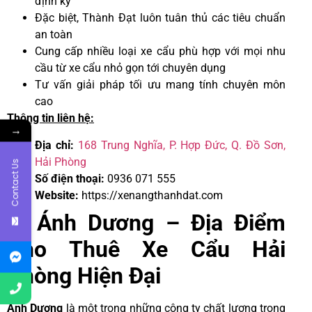
định kỳ
Đặc biệt, Thành Đạt luôn tuân thủ các tiêu chuẩn
an toàn
Cung cấp nhiều loại xe cẩu phù hợp với mọi nhu
cầu từ xe cẩu nhỏ gọn tới chuyên dụng
Tư vấn giải pháp tối ưu mang tính chuyên môn
cao
Thông tin liên hệ:
→
Địa chỉ:
168 Trung Nghĩa, P. Hợp Đức, Q. Đồ Sơn,
Hải Phòng
Contact Us
Số điện thoại:
0936 071 555
Website:
https://xenangthanhdat.com
6. Ánh Dương – Địa Điểm
Cho Thuê Xe Cẩu Hải
Phòng Hiện Đại
Ánh Dương
là một trong những công ty chất lượng trong