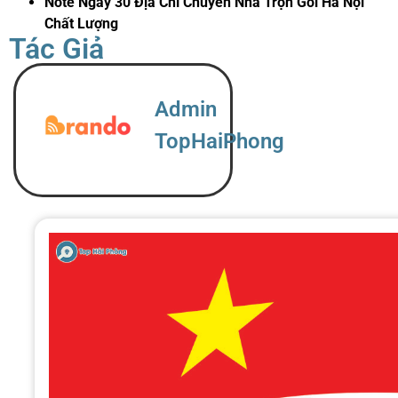
Note Ngay 30 Địa Chỉ Chuyển Nhà Trọn Gói Hà Nội
Chất Lượng
Tác Giả
Admin
TopHaiPhong