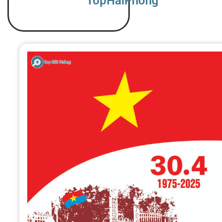
TopHaiPhong