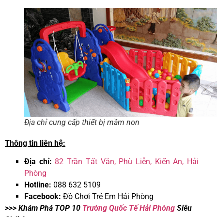
Địa chỉ cung cấp thiết bị mầm non
Thông tin liên hệ:
Địa chỉ:
82 Trần Tất Văn, Phù Liễn, Kiến An, Hải
Phòng
Hotline:
088 632 5109
Facebook:
Đồ Chơi Trẻ Em Hải Phòng
>>> Khám Phá TOP 10
Trường Quốc Tế Hải Phòng
Siêu