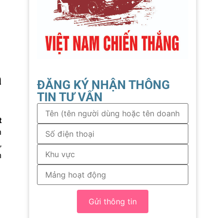
a
ĐĂNG KÝ NHẬN THÔNG
TIN TƯ VẤN
t
n
,
m
Gửi thông tin