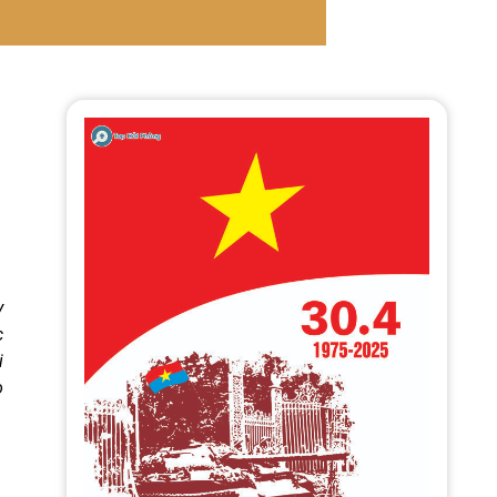
y
c
i
o