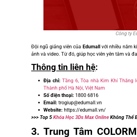
Công ty E
Đội ngũ giảng viên của
Edumall
với nhiều năm ki
ảnh và video. Từ đó, giúp học viên yên tâm và đ
Thông tin liên hệ
:
Địa chỉ:
Tầng 6, Tòa nhà Kim Khí Thăng l
Thành phố Hà Nội, Việt Nam
Số điện thoại:
1800 6816
Email:
trogiup@edumall.vn
Website:
https://edumall.vn/
>>> Top 5
Khóa Học 3Ds Max Online
Không Thể 
3. Trung Tâm COLORM