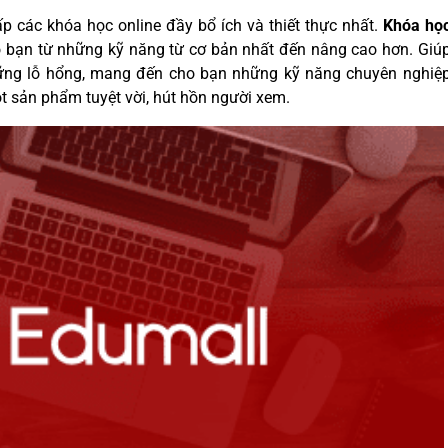
p các khóa học online đầy bổ ích và thiết thực nhất.
Khóa họ
ho bạn từ những kỹ năng từ cơ bản nhất đến nâng cao hơn. Giú
hững lỗ hổng, mang đến cho bạn những kỹ năng chuyên nghiệ
t sản phẩm tuyệt vời, hút hồn người xem.