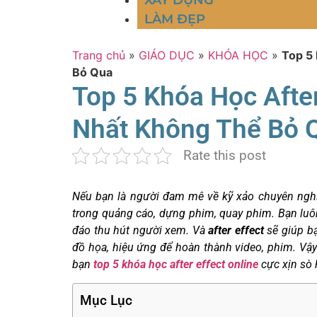
XÂY DỰNG
LÀM ĐẸP
Trang chủ
»
GIÁO DỤC
»
KHÓA HỌC
»
Top 5 
Bỏ Qua
Top 5 Khóa Học After
Nhất Không Thể Bỏ
Rate this post
Nếu bạn là người đam mê về kỹ xảo chuyên nghiệ
trong quảng cáo, dựng phim, quay phim. Bạn luô
đáo thu hút người xem. Và
after effect
sẽ giúp bạ
đồ họa, hiệu ứng để hoàn thành video, phim. Vậ
bạn
top 5 khóa học after effect online
cực xịn sò 
Mục Lục