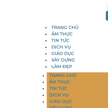
TRANG CHỦ
ẨM THỰC
TIN TỨC
DỊCH VỤ
GIÁO DỤC
XÂY DỰNG
LÀM ĐẸP
TRANG CHỦ
ẨM THỰC
TIN TỨC
DỊCH VỤ
GIÁO DỤC