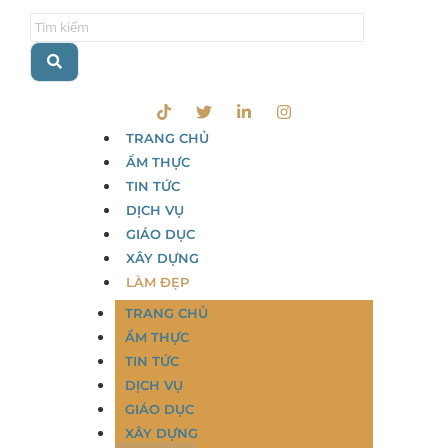
TRANG CHỦ
ẨM THỰC
TIN TỨC
DỊCH VỤ
GIÁO DỤC
XÂY DỰNG
LÀM ĐẸP
TRANG CHỦ
ẨM THỰC
TIN TỨC
DỊCH VỤ
GIÁO DỤC
XÂY DỰNG