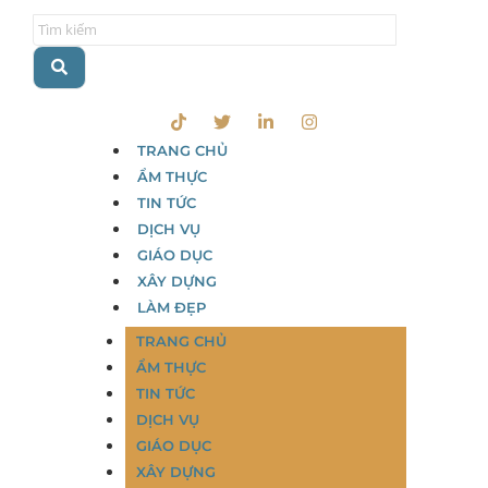
TRANG CHỦ
ẨM THỰC
TIN TỨC
DỊCH VỤ
GIÁO DỤC
XÂY DỰNG
LÀM ĐẸP
TRANG CHỦ
ẨM THỰC
TIN TỨC
DỊCH VỤ
GIÁO DỤC
XÂY DỰNG