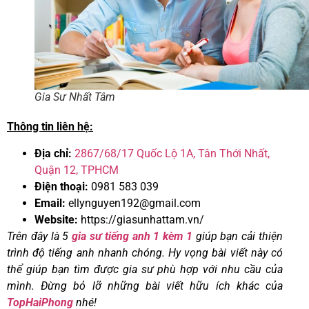
Gia Sư Nhất Tâm
Thông tin liên hệ:
Địa chỉ:
2867/68/17 Quốc Lộ 1A, Tân Thới Nhất,
Quận 12, TPHCM
Điện thoại:
0981 583 039
Email:
ellynguyen192@gmail.com
Website:
https://giasunhattam.vn/
Trên đây là 5
gia sư tiếng anh 1 kèm 1
giúp bạn cải thiện
trình độ tiếng anh nhanh chóng. Hy vọng bài viết này có
thể giúp bạn tìm được gia sư phù hợp với nhu cầu của
mình. Đừng bỏ lỡ những bài viết hữu ích khác của
TopHaiPhong
nhé!