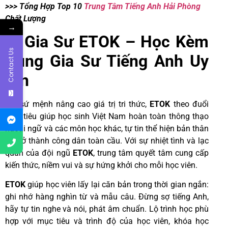
>>> Tổng Hợp Top 10
Trung Tâm Tiếng Anh Hải Phòng
Chất Lượng
→
4. Gia Sư ETOK – Học Kèm
Contact Us
Cùng Gia Sư Tiếng Anh Uy
Tín
Với sứ mệnh nâng cao giá trị tri thức,
ETOK
theo đuổi
mục tiêu giúp học sinh Việt Nam hoàn toàn thông thạo
ngoại ngữ và các môn học khác, tự tin thể hiện bản thân
và trở thành công dân toàn cầu. Với sự nhiệt tình và lạc
quan của đội ngũ
ETOK
, trung tâm quyết tâm cung cấp
kiến ​​thức, niềm vui và sự hứng khởi cho mỗi học viên.
ETOK
giúp học viên lấy lại căn bản trong thời gian ngắn:
ghi nhớ hàng nghìn từ và mẫu câu. Đừng sợ tiếng Anh,
hãy tự tin nghe và nói, phát âm chuẩn. Lộ trình học phù
hợp với mục tiêu và trình độ của học viên, khóa học